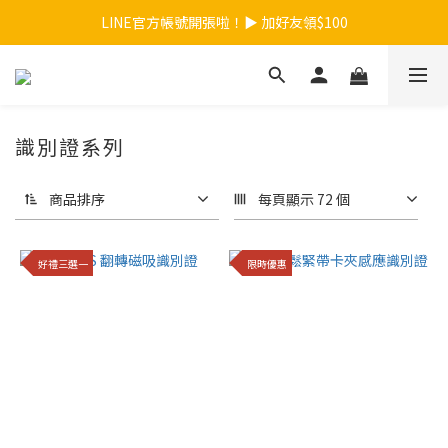
【夏日總動員】買任款式筆記本再送內頁！>>點我
LINE官方帳號開張啦！▶ 加好友領$100
【夏日總動員】買任款式筆記本再送內頁！>>點我
識別證系列
商品排序
每頁顯示 72 個
好禮三選一
限時優惠