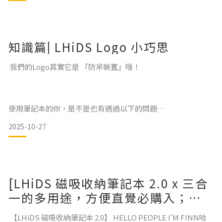
感！！ EasyHouse多年來推出各款磁吸式收納磚，
而這款台灣地圖，同樣兼具美觀與收
知識篇| LHiDS Logo 小巧思
我們的Logo其實它是 『防呆裝置』哦！
使用筆記本的你，是不是也有遇過以下的問題
2025-10-27
🗣️：為什麼紙夾會跑到筆記本另外一側
[LHiDS 磁吸收納筆記本 2.0 x 三合
🗣️：為什麼感覺吸力不太夠 檢查看看你是否有使用正確LHiDS
一的多用途，方便直覺必購入；工
Logo 需朝正面使用 為了能讓配件更加穩固的吸在我們的筆記
作生活要便利滿足你！║簡約工作
本上，產品底部設定磁力更強，LHiDS Logo 能更快速辨識正
【LHiDS 磁吸收納筆記本 2.0】 HELLO PEOPLE I'M FINN哈