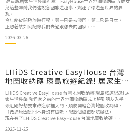
高質感居家生活裝飾推薦｜EasyHouse世界地圖收納磚 五歲女
兒這些年聽我們述說各國旅遊趣事，燃起了環遊全世界的夢
想，
今年終於開啟旅遊行程，第一飛是去澳門，第二飛是日本，
正想著該如何記錄我們去過跟想去的國家，
就讓我發現了LHiDS Creative 這款EasyHouse世界地圖收納
2026-03-26
磚！！不僅記錄回憶，更是延展居家收納空間的推薦好物！ 我
們家當初裝潢的時候，就把這面牆預留下來做家庭紀錄的規
劃，
喜歡旅遊的我們，想當年也飛過不少國家，
甚至創下一年出國旅遊五次的紀錄XD.
LHiDS Creative EasyHouse 台灣
婚後遇到疫
地圖收納磚 環島旅遊紀錄! 居家生活
裝飾
LHiDS Creative EasyHouse 台灣地圖收納磚 環島旅遊紀錄! 居
家生活裝飾 我們家之前的世界地圖收納磚成功燒到朋友入手，
最近剛好想要來改造家裡大門，順便開箱台灣地圖收納磚，
（改造原因是門本身沒有磁吸，想放個磁鐵都沒辦法）
現在有了LHiDS Creative EasyHouse 台灣地圖收納磚，
不但可以讓女兒知道我們都去了台灣哪個地方玩，
2025-11-25
還兼具收納等多功能，重點是真的很美又超有質