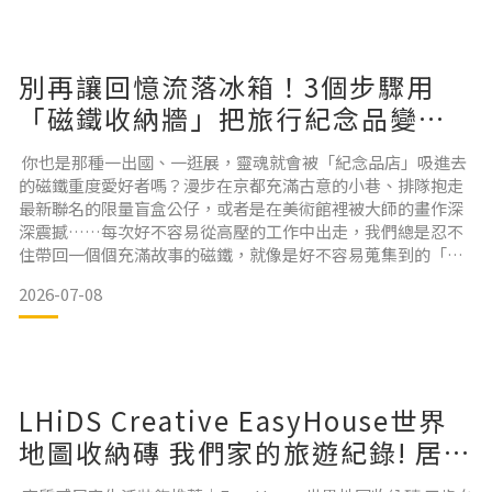
的，往往不是裝備多寡，而是「找東西」這個動作本身。這篇
別再讓回憶流落冰箱！3個步驟用
「磁鐵收納牆」把旅行紀念品變成
高質感居家畫作
你也是那種一出國、一逛展，靈魂就會被「紀念品店」吸進去
的磁鐵重度愛好者嗎？漫步在京都充滿古意的小巷、排隊抱走
最新聯名的限量盲盒公仔，或者是在美術館裡被大師的畫作深
深震撼……每次好不容易從高壓的工作中出走，我們總是忍不
住帶回一個個充滿故事的磁鐵，就像是好不容易蒐集到的「靈
魂碎片」。但每次回到家，這些載滿珍貴記憶的寶物，最後的
2026-07-08
歸宿往往很狼狽——順手被啪嗒貼在充滿油煙、黏糊糊的冰箱
門上，或是收進在哪個盒子裡到後來完全忘了它的存在。原本
亮眼精緻的珍貴收藏，最後都變成黯淡無光的雜物。在各大社
群平台上，許
LHiDS Creative EasyHouse世界
地圖收納磚 我們家的旅遊紀錄! 居家
生活裝飾