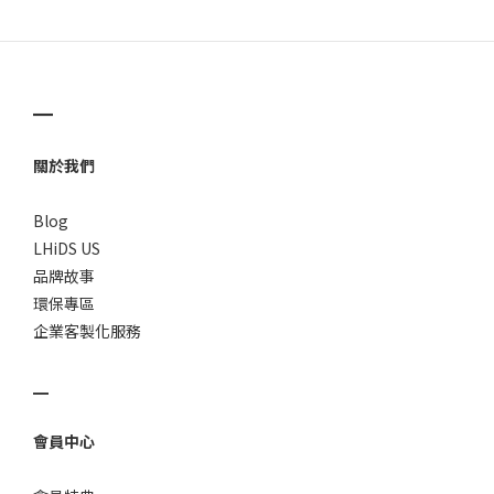
邊處理自己的文案工作
兩個人可以靜靜地坐在桌前是我一直幻想的呢XDD
即使不想寫作業在一旁畫畫也好
▁
如何讓工作完美成為生活的一部分
變成有效率的工作那你會需要實用的LHiDS 磁吸收納筆記本
關於我們
Blog
LHiDS US
品牌故事
環保專區
企業客製化服務
▁
會員中心