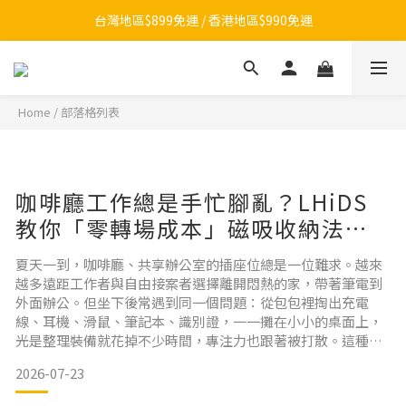
【夏日總動員】買任款式筆記本再送內頁！>>點我
台灣地區$899免運 / 香港地區$990免運
LINE官方帳號開張啦！▶ 加好友領$100
【夏日總動員】買任款式筆記本再送內頁！>>點我
Home
/
部落格列表
咖啡廳工作總是手忙腳亂？LHiDS
教你「零轉場成本」磁吸收納法，
一秒切換高效辦公情境
夏天一到，咖啡廳、共享辦公室的插座位總是一位難求。越來
越多遠距工作者與自由接案者選擇離開悶熱的家，帶著筆電到
外面辦公。但坐下後常遇到同一個問題：從包包裡掏出充電
線、耳機、滑鼠、筆記本、識別證，一一攤在小小的桌面上，
光是整理裝備就花掉不少時間，專注力也跟著被打散。這種每
次換場地都要重新整理裝備的狀況，就是所謂的「轉場成本
2026-07-23
（Setup Time）」。LHiDS 從 2019 年推出磁吸收納系統以
來，收到不少長期在外辦公的用戶回饋，發現真正影響效率