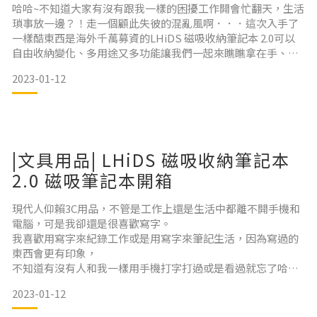
面！ 而不同的筆記本有自己相對應的磁吸位置，只要把配件吸
筆記本推薦、收納筆記本分享
哈哈~不知道大家有沒有跟我一樣的困擾工作開會忙翻天，生活
附在相應的位置上就可以了！ 〖 A4 / A5 筆記本 〗 〖 A6 筆記本
瑣事放一邊？！走一個顧此失彼的混亂風啊．．．這次入手了
〗 〖 2.0系列 筆記本
一樣酷東西是海外千萬募資的LHiDS 磁吸收納筆記本 2.0可以
自由收納變化、多用途又多功能讓我們一起來瞧瞧拿在手、簡
約方便沒話說的Life Style囉 ▼如果跟我一樣，想要追求更加
2023-01-12
簡單方便有效率的生活方式LHiDS就是為了這樣生活態度而用
心設計產品的品牌簡約設計，時尚有型改變生活，值得
|文具用品| LHiDS 磁吸收納筆記本
2.0 磁吸筆記本開箱
現代人仰賴3C用品，不管是工作上還是生活中都離不開手機和
電腦，可是我卻還是很喜歡寫字。
我喜歡用寫字來紀錄工作或是用寫字來筆記生活，因為寫過的
東西會更有印象，
不知道有沒有人和我一樣用手機打字打過或是看過就忘了哈哈
哈哈（又是初老的症狀嗎？）
2023-01-12
為了讓自己變得更好利用休假時間和小朋友一起邊做作業，一