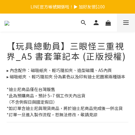
【夏日總動員】買任款式筆記本再送內頁！>>點我
【夏日總動員】買任款式筆記本再送內頁！>>點我
台灣地區$899免運 / 香港地區$990免運
LINE官方帳號開張啦！▶ 加好友領$100
【玩具總動員】三眼怪三重視
【夏日總動員】買任款式筆記本再送內頁！>>點我
界_A5 書套筆記本 (正版授權)
▸ 內含配件：磁吸紙夾、輕巧隨扣夾、造型磁鐵、A5內頁
▸ 磁吸紙夾 、輕巧隨扣夾 分為素色以及印有迪士尼圖案兩種版本
*迪士尼商品僅在台灣販售
*此為預購商品，預計 5–7 個工作天內出貨
（不含例假日與國定假日）
*如訂單含迪士尼與現貨商品，將於迪士尼商品完成後一併出貨
*訂單一旦進入製作流程，恕無法修改，敬請見諒