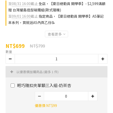
至
08/31 16:00
截止
全店，【夏日總動員 開學季】- $2,599滿額
贈 台灣貓島造型磁鐵組(款式隨機)
至
09/01 16:00
截止
指定商品，【夏日總動員 開學季】A5筆記
本系列，買就送A5內頁乙份📝
查看更多
NT$699
NT$799
數量
以優惠價加購商品
(最多 1 件)
輕巧隨扣夾單顆三入組-奶茶杏
優惠價 NT$99