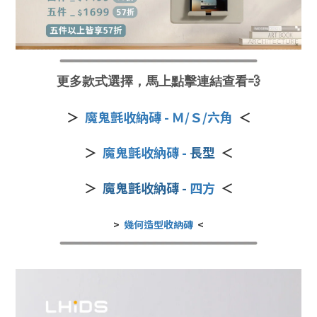
更多款式選擇，馬上點擊連結查看💨
＞
魔鬼氈收納磚 - Ｍ/Ｓ/六角
＜
＞
魔鬼氈收納磚 -
長型
＜
＞
魔鬼氈收納磚 -
四方
＜
>
幾何造型收納磚
<