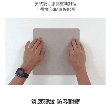
安裝後可撕開重新對位
不需擔心3M膠條貼歪
質感磚紋 防潑耐髒