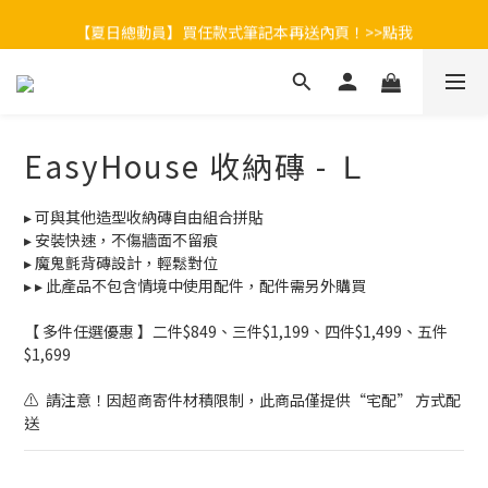
【夏日總動員】買任款式筆記本再送內頁！>>點我
【夏日總動員】買任款式筆記本再送內頁！>>點我
台灣地區$899免運 / 香港地區$990免運
LINE官方帳號開張啦！▶ 加好友領$100
EasyHouse 收納磚 - Ｌ
【夏日總動員】買任款式筆記本再送內頁！>>點我
▸ 可與其他造型收納磚自由組合拼貼
▸ 安裝快速，不傷牆面不留痕
▸ 魔鬼氈背磚設計，輕鬆對位
▸ ▸ 此產品不包含情境中使用配件，配件需另外購買
【 多件任選優惠 】二件$849、三件$1,199、四件$1,499、五件
$1,699
⚠️  請注意！因超商寄件材積限制，此商品僅提供“宅配” 方式配
送