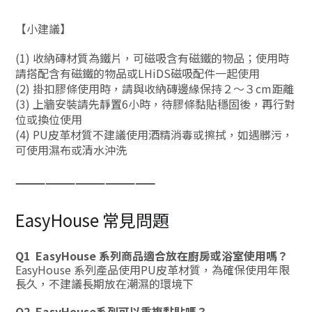
【小建議】
(1) 收納磚材質為鐵片，可磁吸含有磁鐵的物品；使用時
請搭配含有磁鐵的物品
或LHiDS磁吸配件
一起使用
(2)
掛扣膠條使用時，請與收納磚邊緣保持２～３
cm距離
(3)
上牆安裝請先靜置6小時，待膠條黏貼穩固後，再行對
位或換位使用
(4) PU皮革材質不建議使用酒精消毒或擦拭，如遇髒污，
可使用濕布或清水沖洗
——
——
——
——
——
EasyHouse 常見問題
Q1 EasyHouse 系列商品適合放在廚房或浴室使用嗎？
EasyHouse 系列產品使用PU皮革材質，為確保使用年限
長久，不建議長期放在潮濕的環境下
Q2 EasyHouse系列可以重複黏貼嗎？