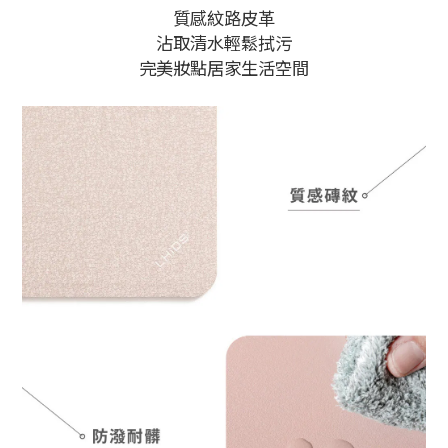
質感紋路皮革
沾取清水輕鬆拭污
完美妝點居家生活空間