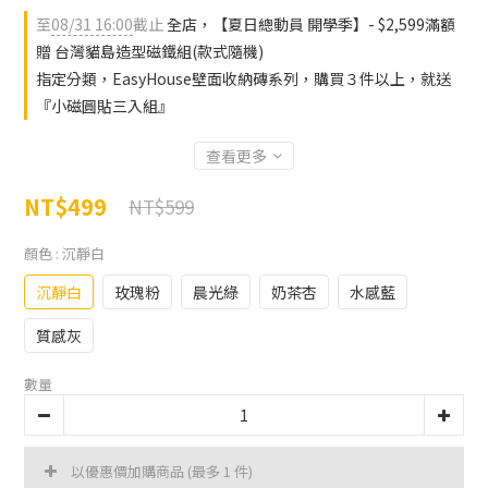
至
08/31 16:00
截止
全店，【夏日總動員 開學季】- $2,599滿額
贈 台灣貓島造型磁鐵組(款式隨機)
指定分類，EasyHouse壁面收納磚系列，購買３件以上，就送
『小磁圓貼三入組』
查看更多
NT$499
NT$599
顏色
: 沉靜白
沉靜白
玫瑰粉
晨光綠
奶茶杏
水感藍
質感灰
數量
以優惠價加購商品
(最多 1 件)