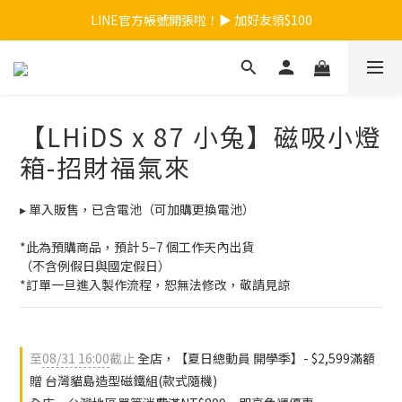
【夏日總動員】買任款式筆記本再送內頁！>>點我
LINE官方帳號開張啦！▶ 加好友領$100
【夏日總動員】買任款式筆記本再送內頁！>>點我
【LHiDS x 87 小兔】磁吸小燈
箱-招財福氣來
▸ 單入販售，已含電池（可加購更換電池）
*此為預購商品，預計 5–7 個工作天內出貨
（不含例假日與國定假日）
*訂單一旦進入製作流程，恕無法修改，敬請見諒
至
08/31 16:00
截止
全店，【夏日總動員 開學季】- $2,599滿額
贈 台灣貓島造型磁鐵組(款式隨機)