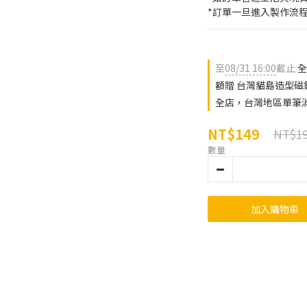
*訂單一旦進入製作流
至
08/31 16:00
截止
全
額贈 台灣貓島造型磁
全店，台灣地區單筆消
NT$149
NT$1
數量
加入購物車