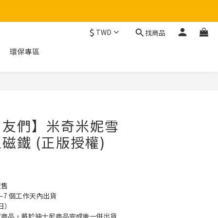
$
TWD
找商品
環保專區
立即購買
朋友們】米奇米妮雪
磁鐵 (正版授權)
販售
–7 個工作天內出貨
日）
貨商品，將於迪士尼商品完成後一併出貨