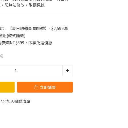
程，恕無法修改，敬請見諒
店，【夏日總動員 開學季】- $2,599滿
鐵組(款式隨機)
費滿NT$899，即享免運優惠
99
立即購買
加入追蹤清單