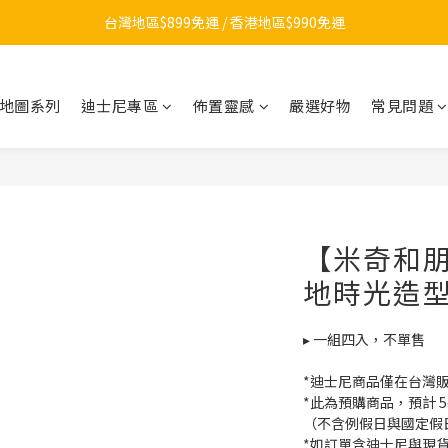
【夏日總動員】買任款式筆記本再送內頁！>>點我
台灣地區$899免運 / 香港地區$990免運
LINE官方帳號開張啦！▶ 加好友領$100
地圖系列
迪士尼專區
佈置靈感
嚴選好物
常見問題
【夏日總動員】買任款式筆記本再送內頁！>>點我
【米奇和
地時光造型
▸ 一組四入，不單售
*迪士尼商品僅在台灣
*此為預購商品，預計 5
（不含例假日與國定假
*如訂單含迪士尼與現