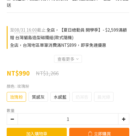
送
至
08/31 16:00
截止
全店，【夏日總動員 開學季】- $2,599滿額
贈 台灣貓島造型磁鐵組(款式隨機)
全店，台灣地區單筆消費滿NT$899，即享免運優惠
查看更多
NT$990
NT$1,266
顏色
: 玫瑰粉
玫瑰粉
質感灰
水感藍
奶茶杏
晨光綠
數量
加入購物車
立即購買