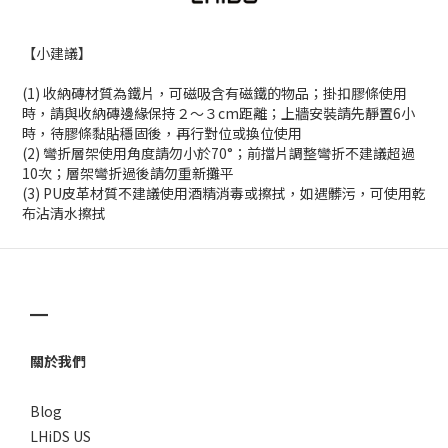
【小建議】
(1) 收納磚材質為鐵片，可磁吸含有磁鐵的物品；掛扣膠條使用
時，請與收納磚邊緣保持２～３cm距離；上牆安裝請先靜置6小
時，待膠條黏貼穩固後，再行對位或換位使用
(2) 彎折層架使用角度請勿小於70°；前擋片調整彎折不建議超過
10次；層架彎折過後請勿重新攤平
(3) PU皮革材質不建議使用酒精消毒或擦拭，如遇髒污，可使用乾
布沾清水擦拭
▁
關於我們
Blog
LHiDS US