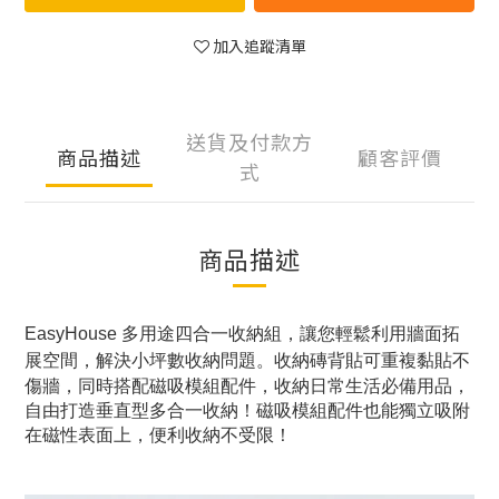
加入追蹤清單
送貨及付款方
商品描述
顧客評價
式
商品描述
EasyHouse 多用途四合一收納組，讓您輕鬆利用牆面拓
展空間，解決小坪數收納問題。收納磚背貼
可重複黏貼不
傷牆，同時搭配磁吸模組配件，收納日常生活必備用品，
自由打造
垂直型多合一收納！
磁吸
模組配件也能獨立吸附
在磁性表面上，便利收納不受限！