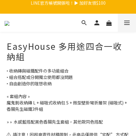
【夏日總動員】買任款式筆記本再送內頁！>>點我
【夏日總動員】買任款式筆記本再送內頁！>>點我
台灣地區$899免運 / 香港地區$990免運
LINE官方帳號開張啦！▶ 加好友領$100
EasyHouse 多用途四合一收
【夏日總動員】買任款式筆記本再送內頁！>>點我
納組
‣ 收納磚與磁鐵配件の多功能組合
‣ 組合搭配或分開獨立使用都沒問題
‣ 自由創造你的理想收納
« 套組內容 » 
魔鬼氈收納磚 L + 磁吸式收納包 S + 微型壁掛彎折層架 (磁吸式) + 
香腸先生磁鐵3件組
» »  水感藍搭配黑色香腸先生套組，其他款同色搭配
⚠️  請注意！因超商寄件材積限制，此商品僅提供“宅配” 方式配