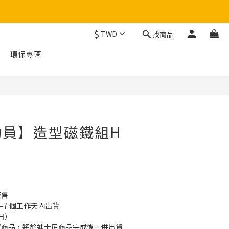
$
TWD
找商品
環保專區
立即購買
動員】造型磁鐵組H
販售
–7 個工作天內出貨
日）
貨商品，將於迪士尼商品完成後一併出貨