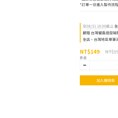
*訂單一旦進入製作流
至
08/31 16:00
截止
全
額贈 台灣貓島造型磁
全店，台灣地區單筆消
NT$149
NT$1
數量
加入購物車