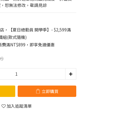
程，恕無法修改，敬請見諒
店，【夏日總動員 開學季】- $2,599滿
鐵組(款式隨機)
費滿NT$899，即享免運優惠
99
立即購買
加入追蹤清單