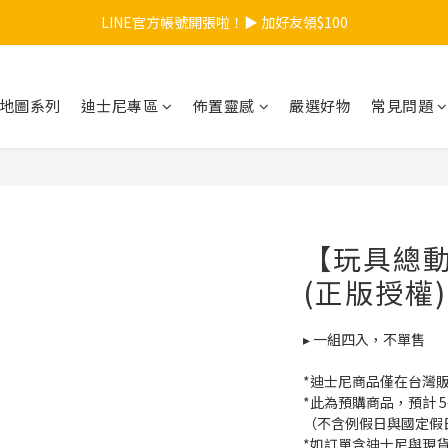
LINE官方帳號開張啦！▶ 加好友領$100
【夏日總動員】買任款式筆記本再送內頁！>>點我
【夏日總動員】買任款式筆記本再送內頁！>>點我
地圖系列
迪士尼專區
佈置靈感
嚴選好物
常見問題
【玩具總
(正版授權)
▸ 一組四入，不單售
*迪士尼商品僅在台灣
*此為預購商品，預計 5
（不含例假日與國定假
*如訂單含迪士尼與現