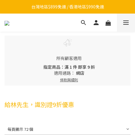
【夏日總動員】買任款式筆記本再送內頁！>>點我
台灣地區$899免運 / 香港地區$990免運
LINE官方帳號開張啦！▶ 加好友領$100
【夏日總動員】買任款式筆記本再送內頁！>>點我
所有顧客適用
指定商品：滿 1 件 即享 9 折
適用通路：
網店
條款與細則
給林先生，識別證9折優惠
每頁顯示 72 個