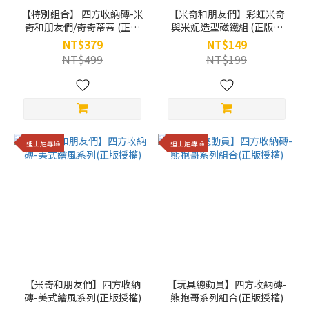
【特別組合】 四方收納磚-米
【米奇和朋友們】彩虹米奇
奇和朋友們/奇奇蒂蒂 (正版
與米妮造型磁鐵組 (正版授
授權)
權)
NT$379
NT$149
NT$499
NT$199
迪士尼專區
迪士尼專區
【米奇和朋友們】四方收納
【玩具總動員】四方收納磚-
磚-美式繪風系列(正版授權)
熊抱哥系列組合(正版授權)