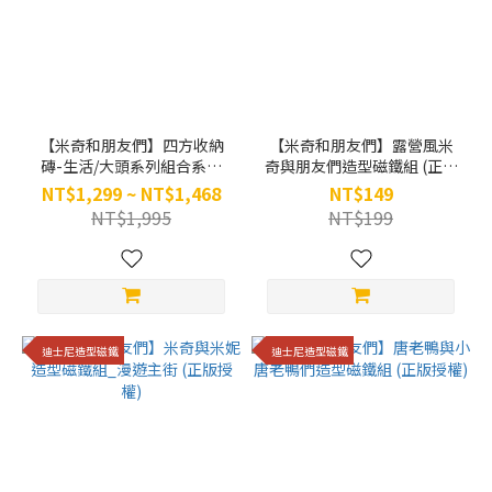
【米奇和朋友們】四方收納
【米奇和朋友們】露營風米
磚-生活/大頭系列組合系列
奇與朋友們造型磁鐵組 (正版
(正版授權)
授權)
NT$1,299 ~ NT$1,468
NT$149
NT$1,995
NT$199
迪士尼造型磁鐵
迪士尼造型磁鐵