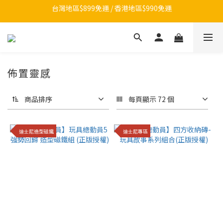
【夏日總動員】買任款式筆記本再送內頁！>>點我
LINE官方帳號開張啦！▶ 加好友領$100
【夏日總動員】買任款式筆記本再送內頁！>>點我
佈置靈感
商品排序
每頁顯示 72 個
迪士尼造型磁鐵
迪士尼專區