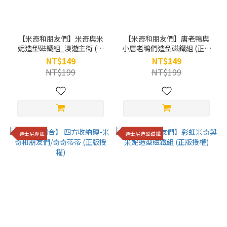
【米奇和朋友們】米奇與米
【米奇和朋友們】唐老鴨與
妮造型磁鐵組_漫遊主街 (正
小唐老鴨們造型磁鐵組 (正版
版授權)
授權)
NT$149
NT$149
NT$199
NT$199
迪士尼專區
迪士尼造型磁鐵