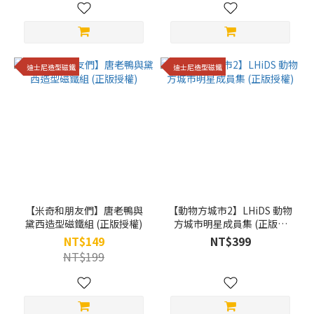
迪士尼造型磁鐵
迪士尼造型磁鐵
【米奇和朋友們】唐老鴨與
【動物方城市2】LHiDS 動物
黛西造型磁鐵組 (正版授權)
方城市明星成員集 (正版授
權)
NT$149
NT$399
NT$199