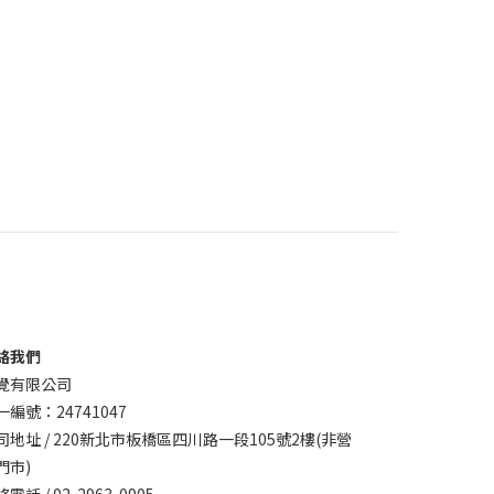
絡我們
覺有限公司
一編號：24741047
司地址 / 220新北市板橋區四川路一段105號2樓(非營
門市)