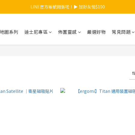
【夏日總動員】買任款式筆記本再送內頁！>>點我
LINE官方帳號開張啦！▶ 加好友領$100
【夏日總動員】買任款式筆記本再送內頁！>>點我
地圖系列
迪士尼專區
佈置靈感
嚴選好物
常見問題