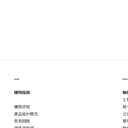
▁
▁
購物指南
聯
士
購物流程
統
產品設計概念
公
常見問題
業