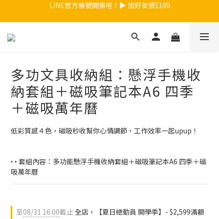
【夏日總動員】買任款式筆記本再送內頁！>>點我
【夏日總動員】買任款式筆記本再送內頁！>>點我
台灣地區$899免運 / 香港地區$990免運
LINE官方帳號開張啦！▶ 加好友領$100
多功文具收納組：懸浮手機收
【夏日總動員】買任款式筆記本再送內頁！>>點我
納套組＋磁吸筆記本A6 四季
＋磁吸萬年曆
低彩質感４色，磁吸秒收幫你心情調節，工作效率一起upup！
‣ ‣ 套組內容：多功能懸浮手機收納套組＋磁吸筆記本A6 四季＋磁
吸萬年曆
至
08/31 16:00
截止
全店，【夏日總動員 開學季】- $2,599滿額