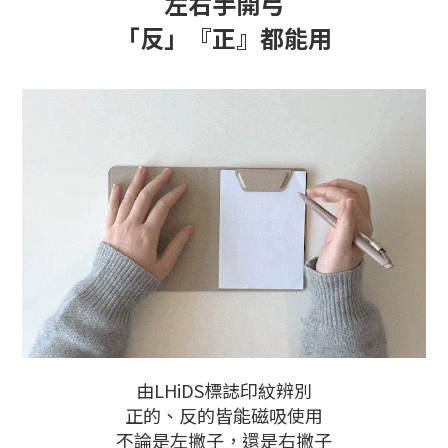
左右手開弓
「反」『正』都能用
由LHiDS標誌印紋辨別
正的、反的皆能磁吸使用
不論是左撇子，還是右撇子