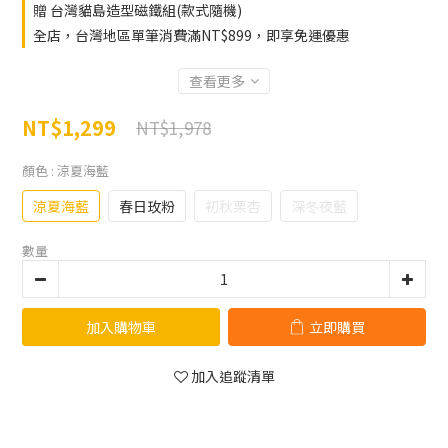
贈 台灣貓島造型磁鐵組(款式隨機)
全店，台灣地區單筆消費滿NT$899，即享免運優惠
查看更多
NT$1,299
NT$1,978
顏色
: 涼夏海藍
涼夏海藍
春日玫粉
初秋栗杏
深冬夜藍
數量
加入購物車
立即購買
加入追蹤清單